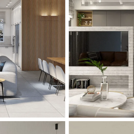
lism
Eleg