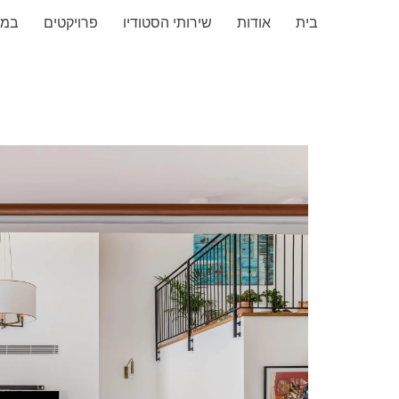
בית
אודות
שירותי הסטודיו
פרויקטים
במד
assic Statement