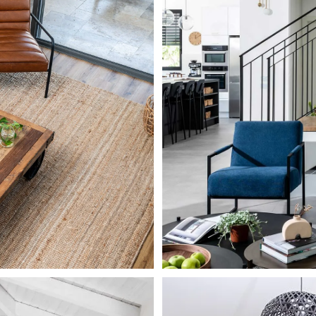
ation
M