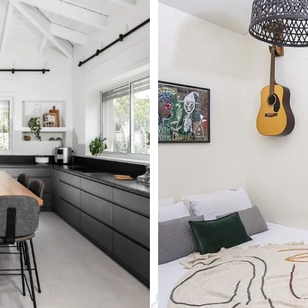
hing
A 