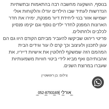
בנוסף, הושקעה מחשבה רבה בהתאמות ובתשתיות
הנדרשות לעתיד שבו הילדים יגדלו והלקוחות אולי
ישמישו אזור בנוי ליחידת דיור מפנקת, ימירו את חדר
הארונות המפנק לחדר ילדים נוסף וגם יקימו פנסיון
לכלבים ולחתולים.
פריטי ריהוט שביקשו להעביר מביתם הקודם היוו גם הם
עוגן לתכנון ולעיצוב וכך קרם לו עור וגידים הבית
המהמם הזה שמשקף לחלוטין את אישיות דייריו, את
אהבותיהם ואף מביא לידי ביטוי חוויות משמעותיות
שעברו במרוצת השנים.
צילום: בן רוטשטיין
אורלי |
052-8793169
Ⓒ אורלי רייס
הסדרי נגישות