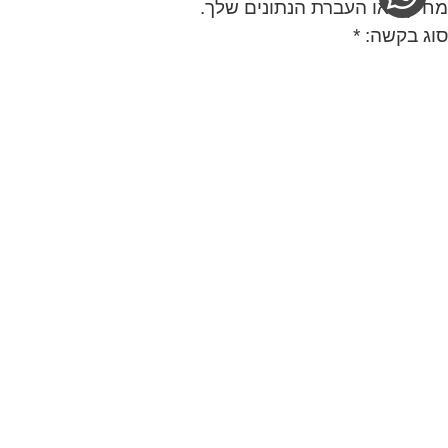
מחיקה או העברת הנתונים שלך.
סוג בקשה: *
שם מלא: *
כתובת אימייל: *
טלפון:
ת.ז. (4 ספרות אחרונות לאימות):
פרטים נוספים: