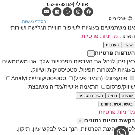
אורלי |
052-8793169
Ⓒ אורלי רייס
הסדרי נגישות
אנו משתמשים בעוגיות לשיפור חוויית הגלישה ושירותי
האתר.
מדיניות פרטיות
אישור
העדפות
העדפות פרטיות
×
כאן ניתן לנהל את העדפות הפרטיות שלך. אנו משתמשים
בעוגיות למטרות תפעול, סטטיסטיקות ושיווק.
פונקציונלי (תמיד פעיל)
סטטיסטיקות/Analytics
שיווק/פרסום
התאמה אישית/מדיה משובצת
שמירה
דחייה
משיכת הסכמה
בקשת זכויות נתונים
מדיניות פרטיות
בקשת זכויות נתונים
×
לפי חוק הגנת הפרטיות, הנך זכאי לבקש עיון, תיקון,