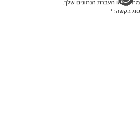
מחיקה או העברת הנתונים שלך.
סוג בקשה: *
שם מלא: *
כתובת אימייל: *
טלפון:
ת.ז. (4 ספרות אחרונות לאימות):
פרטים נוספים: