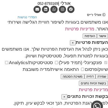
אורלי |
052-8793169
Ⓒ אורלי רייס
הסדרי נגישות
אנו משתמשים בעוגיות לשיפור חוויית הגלישה ושירותי
האתר.
מדיניות פרטיות
אישור
העדפות
העדפות פרטיות
×
כאן ניתן לנהל את העדפות הפרטיות שלך. אנו משתמשים
בעוגיות למטרות תפעול, סטטיסטיקות ושיווק.
פונקציונלי (תמיד פעיל)
סטטיסטיקות/Analytics
שיווק/פרסום
התאמה אישית/מדיה משובצת
שמירה
דחייה
משיכת הסכמה
בקשת זכויות נתונים
מדיניות פרטיות
בקשת זכויות נתונים
×
לפי חוק הגנת הפרטיות, הנך זכאי לבקש עיון, תיקון,